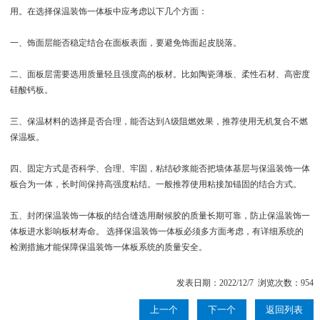
用。在选择保温装饰一体板中应考虑以下几个方面：
一、饰面层能否稳定结合在面板表面，要避免饰面起皮脱落。
二、面板层需要选用质量轻且强度高的板材。比如陶瓷薄板、柔性石材、高密度
硅酸钙板。
三、保温材料的选择是否合理，能否达到A级阻燃效果，推荐使用无机复合不燃
保温板。
四、固定方式是否科学、合理、牢固，粘结砂浆能否把墙体基层与保温装饰一体
板合为一体，长时间保持高强度粘结。一般推荐使用粘接加锚固的结合方式。
五、封闭保温装饰一体板的结合缝选用耐候胶的质量长期可靠，防止保温装饰一
体板进水影响板材寿命。 选择保温装饰一体板必须多方面考虑，有详细系统的
检测措施才能保障保温装饰一体板系统的质量安全。
发表日期：2022/12/7 浏览次数：954
上一个
下一个
返回列表