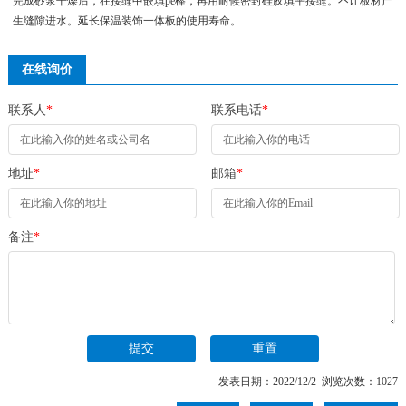
完成砂浆干燥后，在接缝中嵌填pe棒，再用耐候密封硅胶填平接缝。不让板材产
生缝隙进水。延长保温装饰一体板的使用寿命。
在线询价
联系人
*
联系电话
*
地址
*
邮箱
*
备注
*
发表日期：2022/12/2 浏览次数：1027