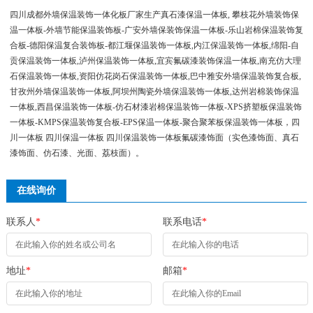
四川成都外墙保温装饰一体化板厂家生产真石漆保温一体板, 攀枝花外墙装饰保
温一体板-外墙节能保温装饰板-广安外墙保装饰保温一体板-乐山岩棉保温装饰复
合板-德阳保温复合装饰板-都江堰保温装饰一体板,内江保温装饰一体板,绵阳-自
贡保温装饰一体板,泸州保温装饰一体板,宜宾氟碳漆装饰保温一体板,南充仿大理
石保温装饰一体板,资阳仿花岗石保温装饰一体板,巴中雅安外墙保温装饰复合板,
甘孜州外墙保温装饰一体板,阿坝州陶瓷外墙保温装饰一体板,达州岩棉装饰保温
一体板,西昌保温装饰一体板-仿石材漆岩棉保温装饰一体板-XPS挤塑板保温装饰
一体板-KMPS保温装饰复合板-EPS保温一体板-聚合聚苯板保温装饰一体板，四
川一体板 四川保温一体板 四川保温装饰一体板氟碳漆饰面（实色漆饰面、真石
漆饰面、仿石漆、光面、荔枝面）。
在线询价
联系人
*
联系电话
*
地址
*
邮箱
*